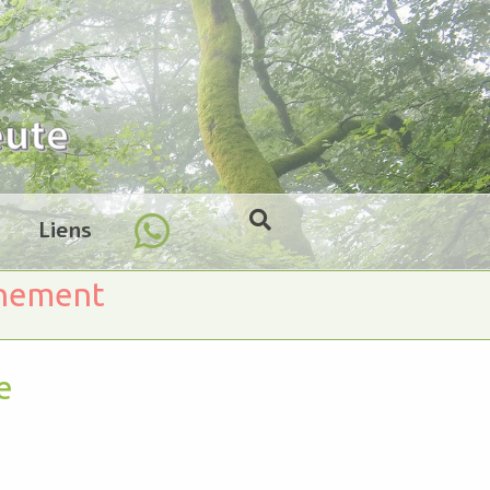
Liens
inement
e