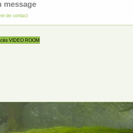
n message
ire de contact
ccès VIDEO ROOM