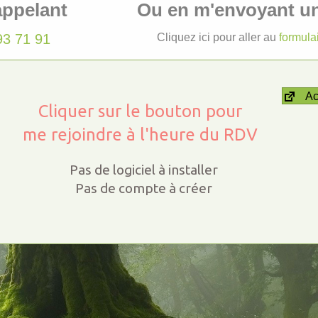
appelant
Ou en m'envoyant u
93 71 91
Cliquez ici pour aller au
formula
A
Cliquer sur le bouton pour
me rejoindre à l'heure du RDV
Pas de logiciel à installer
Pas de compte à créer